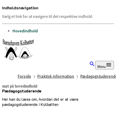
Indholdsnavigation
Vælg et link for at navigere til det respektive indhold.
gå til
Hovedindhold
Menu
Forside
Praktisk information
Pædagogstuderend
start på hovedindhold
Pæ­da­gog­stu­de­ren­de
senest opdateret 29. oktober 2025
Her kan du læse om, hvordan det er at være
pædagogstuderende i Kolbøtten