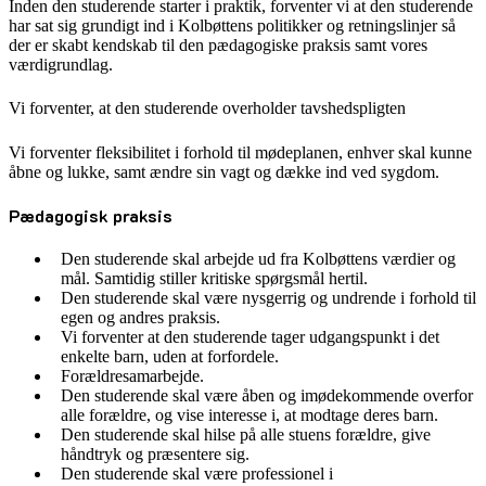
Inden den studerende starter i praktik, forventer vi at den studerende
har sat sig grundigt ind i Kolbøttens politikker og retningslinjer så
der er skabt kendskab til den pædagogiske praksis samt vores
værdigrundlag.
Vi forventer, at den studerende overholder tavshedspligten
Vi forventer fleksibilitet i forhold til mødeplanen, enhver skal kunne
åbne og lukke, samt ændre sin vagt og dække ind ved sygdom.
Pædagogisk praksis
Den studerende skal arbejde ud fra Kolbøttens værdier og
mål. Samtidig stiller kritiske spørgsmål hertil.
Den studerende skal være nysgerrig og undrende i forhold til
egen og andres praksis.
Vi forventer at den studerende tager udgangspunkt i det
enkelte barn, uden at forfordele.
Forældresamarbejde.
Den studerende skal være åben og imødekommende overfor
alle forældre, og vise interesse i, at modtage deres barn.
Den studerende skal hilse på alle stuens forældre, give
håndtryk og præsentere sig.
Den studerende skal være professionel i