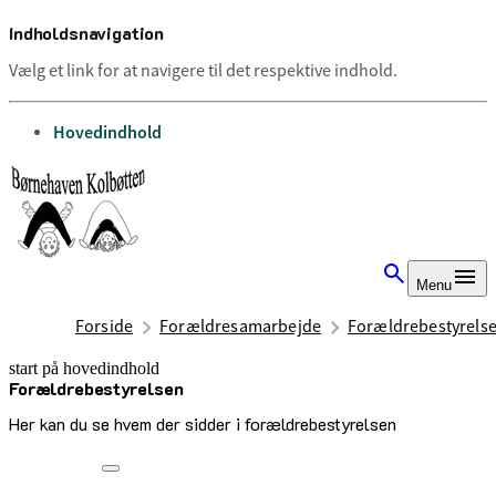
Indholdsnavigation
Vælg et link for at navigere til det respektive indhold.
gå til
Hovedindhold
Menu
Forside
Forældresamarbejde
Forældrebestyrels
start på hovedindhold
Forældrebestyrelsen
senest opdateret 6. maj 2026
Her kan du se hvem der sidder i forældrebestyrelsen