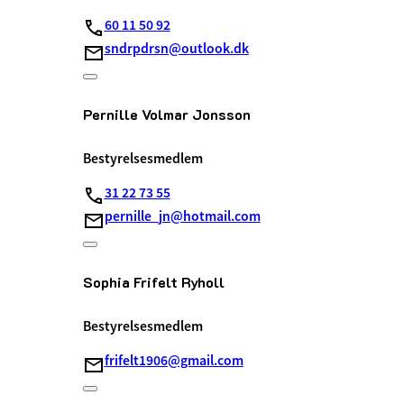
60 11 50 92
sndrpdrsn@outlook.dk
Pernille Volmar Jonsson
Bestyrelsesmedlem
31 22 73 55
pernille_jn@hotmail.com
Sophia Frifelt Ryholl
Bestyrelsesmedlem
frifelt1906@gmail.com