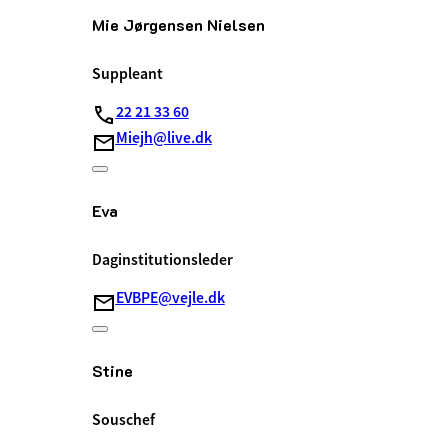
Mie Jørgensen Nielsen
Suppleant
22 21 33 60
Miejh@live.dk
Eva
Daginstitutionsleder
EVBPE@vejle.dk
Stine
Souschef