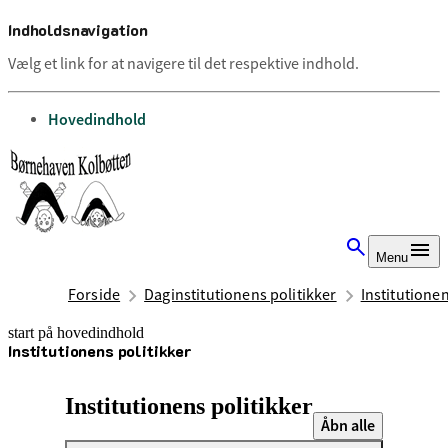
Indholdsnavigation
Vælg et link for at navigere til det respektive indhold.
gå til
Hovedindhold
Menu
Forside
Daginstitutionens politikker
Institutionen
start på hovedindhold
Institutionens politikker
senest opdateret 25. juni 2026
Institutionens politikker
Åbn alle