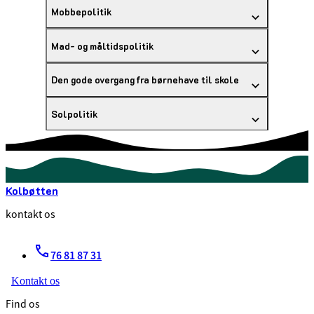
Mobbepolitik
Mad- og måltidspolitik
Den gode overgang fra børnehave til skole
Solpolitik
Kolbøtten
kontakt os
76 81 87 31
Kontakt os
Find os