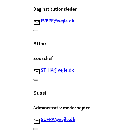
Daginstitutionsleder
EVBPE@vejle.dk
Stine
Souschef
STIHK@vejle.dk
Sussi
Administrativ medarbejder
SUFRA@vejle.dk