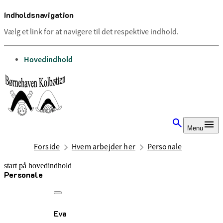
Indholdsnavigation
Vælg et link for at navigere til det respektive indhold.
gå til
Hovedindhold
Menu
Forside
Hvem arbejder her
Personale
start på hovedindhold
Personale
senest opdateret 5. august 2026
Eva